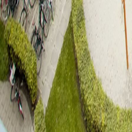
Robert Jacobsens Vej 52, 7. th.
Lavetten
2
rooms
66
sqm
1.10.2026
Rent
14.500
DKK
Book viewing